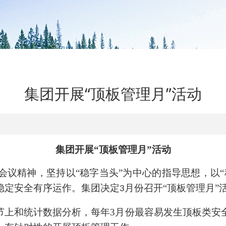
集团开展“顶板管理月”活动
集团开展“顶板管理月”活动
作会议精神，坚持以“稳字当头”为中心的指导思想，以
稳定安全有序运作。集团决定
月份召开“顶板管理月”
3
节上和统计数据分析，每年3月份最容易发生顶板类安