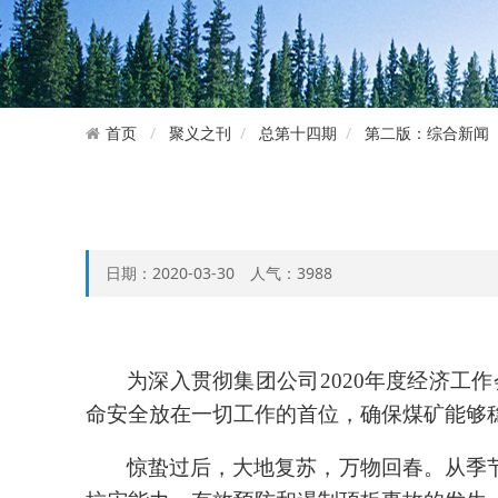
首页
聚义之刊
总第十四期
第二版：综合新闻
日期：2020-03-30 人气：3988
为深入贯彻集团公司2020年度经济工
命安全放在一切工作的首位，确保煤矿能够
惊蛰过后，大地复苏，万物回春。从季