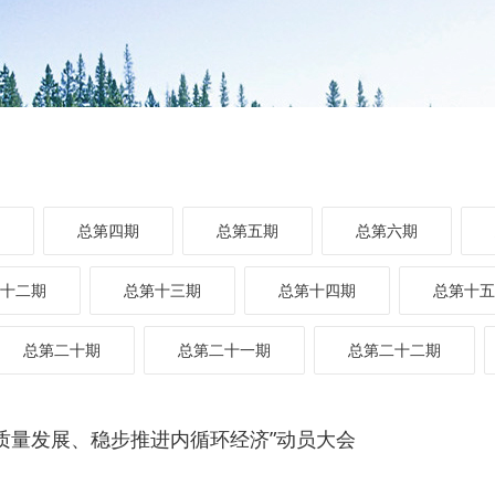
总第四期
总第五期
总第六期
十二期
总第十三期
总第十四期
总第十五
总第二十期
总第二十一期
总第二十二期
质量发展、稳步推进内循环经济”动员大会