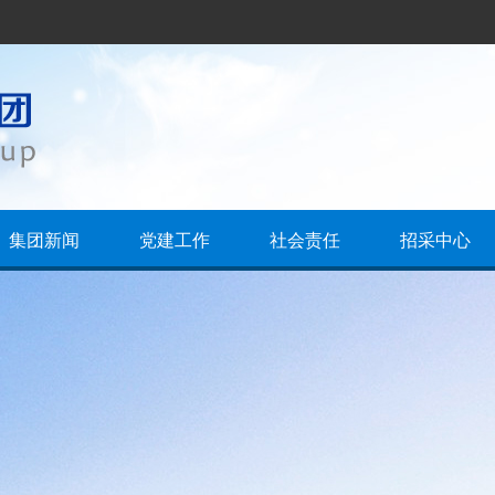
集团新闻
党建工作
社会责任
招采中心