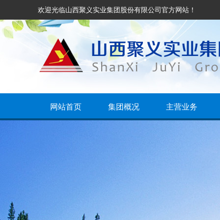
欢迎光临山西聚义实业集团股份有限公司官方网站！
网站首页
集团概况
主营业务