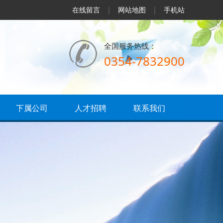
在线留言
|
网站地图
|
手机站
全国服务热线：
0354-7832900
下属公司
人才招聘
联系我们