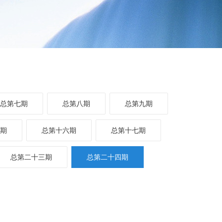
总第七期
总第八期
总第九期
期
总第十六期
总第十七期
总第二十三期
总第二十四期